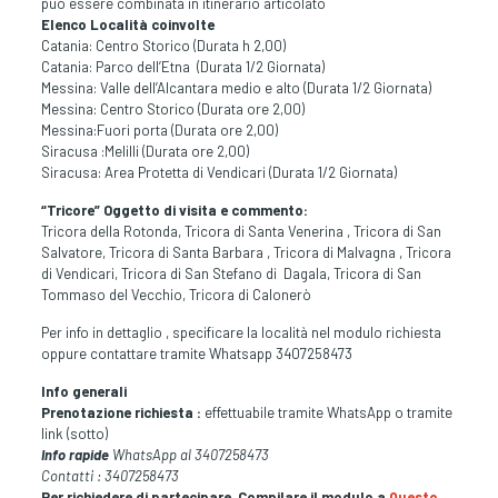
puo essere combinata in itinerario articolato
Elenco Località coinvolte
Catania: Centro Storico (Durata h 2,00)
Catania: Parco dell’Etna (Durata 1/2 Giornata)
Messina: Valle dell’Alcantara medio e alto (Durata 1/2 Giornata)
Messina: Centro Storico (Durata ore 2,00)
Messina:Fuori porta (Durata ore 2,00)
Siracusa :Melilli (Durata ore 2,00)
Siracusa: Area Protetta di Vendicari (Durata 1/2 Giornata)
“Tricore” Oggetto di visita e commento:
Tricora della Rotonda, Tricora di Santa Venerina , Tricora di San
Salvatore, Tricora di Santa Barbara , Tricora di Malvagna , Tricora
di Vendicari, Tricora di San Stefano di Dagala, Tricora di San
Tommaso del Vecchio, Tricora di Calonerò
Per info in dettaglio , specificare la località nel modulo richiesta
oppure contattare tramite Whatsapp 3407258473
Info generali
Prenotazione richiesta :
effettuabile tramite WhatsApp o tramite
link (sotto)
Info rapide
WhatsApp al 3407258473
Contatti : 3407258473
Per richiedere di partecipare Compilare il modulo a
Questo