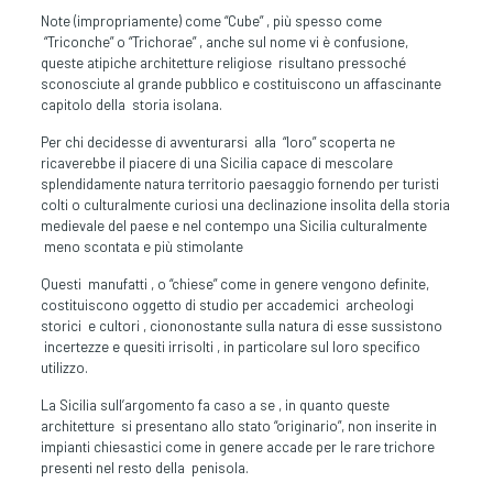
Note (impropriamente) come “Cube” , più spesso come
“Triconche” o “Trichorae” , anche sul nome vi è confusione,
queste atipiche architetture religiose risultano pressoché
sconosciute al grande pubblico e costituiscono un affascinante
capitolo della storia isolana.
Per chi decidesse di avventurarsi alla “loro” scoperta ne
ricaverebbe il piacere di una Sicilia capace di mescolare
splendidamente natura territorio paesaggio fornendo per turisti
colti o culturalmente curiosi una declinazione insolita della storia
medievale del paese e nel contempo una Sicilia culturalmente
meno scontata e più stimolante
Questi manufatti , o “chiese” come in genere vengono definite,
costituiscono oggetto di studio per accademici archeologi
storici e cultori , ciononostante sulla natura di esse sussistono
incertezze e quesiti irrisolti , in particolare sul loro specifico
utilizzo.
La Sicilia sull’argomento fa caso a se , in quanto queste
architetture si presentano allo stato “originario”, non inserite in
impianti chiesastici come in genere accade per le rare trichore
presenti nel resto della penisola.