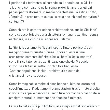
Il periodo di riferimento si estende dal I secolo ac , al XI . Le
triconche compaiono nella roma pre-cristiana per utilizzi
pagani per trasformarsi in medio oriente (Siria Palestina Egitto,
..Persia..?) in architetture cultuali o religiose (chiese? martyrion ?
santuari ?)
Sono chiare le caratteristiche architettoniche, quelle “Siciliane”
sono spesso ibridate tra architettura romana , bizantina, senza
escludere, in alcuni casi , accessori islamici.
La Sicilia è certamente l’isola (rispetto l’intera penisola) con il
maggior numero queste “Chiese-Tricora queste ultime
architettonicamente definite a “cella libera” o “cella inscritta” ,
sono il risultato della bizantinizzazione che dal V secolo
introdusse la Sicilia sotto il controllo e l’influenza
Costantinopolitana inclusi architettura e culto del
cristianesimo- ortodosso.
Come immaginabile molte di esse hanno subito nel corso dei
secoli “mutazioni” adattamenti e amputazioni trasformate di volta
in volta in cappelle barocche , sepolture normanne o nascoste in
ambienti naturali aumentandone fascino è mistero.
La scelta delle visite puo limitarsi alla singola località in elenco o