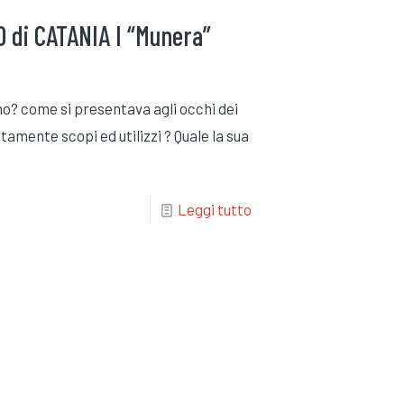
 di CATANIA I “Munera”
no? come si presentava agli occhi dei
ttamente scopi ed utilizzi ? Quale la sua
Leggi tutto