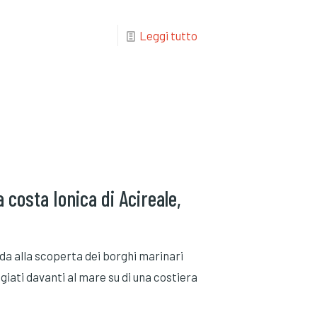
Leggi tutto
a costa Ionica di Acireale,
guida alla scoperta dei borghi marinari
iati davanti al mare su di una costiera