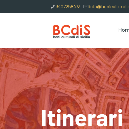
3407258473
info@beniculturalidi
Ho
Itinerari