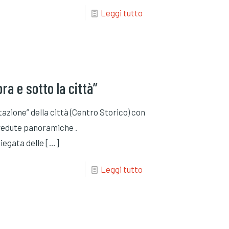
Leggi tutto
ra e sotto la città”
tazione” della città (Centro Storico) con
n vedute panoramiche .
iegata delle
[…]
Leggi tutto