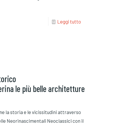
Leggi tutto
torico
erina le più belle architetture
la storia e le vicissitudini attraverso
uelle Neorinascimentali Neoclassici con il