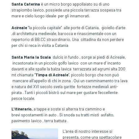
Santa Caterina
è un micro borgo appollaiato su di uno
strapiombo lavico, possiede una piccola terrazza sospesa tra
mare e cielo luogo ideale per gli innamorati.
Acireale
“la piccola capitale” alle porte di Catania, gioiello d’arte
,di architettura medievale, barocca e rinascimentale con un
repertorio di BB.CC straordinario. Una cittadina da non perdere
per chi si reca in visita a Catania
Santa Maria la Scala
dulcis in fundo , sorge ai piedi di Acireale,
incastonata in un piccolo golfo lavico con un mare d’ incanto
davanti e alle spalle la balza lavica terrazzata ad agrumi alta 200
mt chiamata “
Timpa di Acireale
“, piccolo borgo che non può
mancare all’appello di chi in zona . Qui un camminamento tra lava
e natura del XVI secolo svela garitte fortezze medievali anti-
pirata . Tanti i piccoli bistrò sul mare per gustare l’eccellente
pesce locale.
L’itinerario,
a tappe e soste si alterna tra cammino e
brevi spostamenti in auto . Si snoda su tratti misti asfalto,
pavimento lavico , terra battuta .
L’area di nostro interesse si
presenta, come una spettacolare