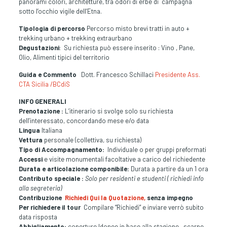
panorami colori, architetture, tra odori di erbe di campagna
sotto l’occhio vigile dell’Etna.
Tipologia di percorso
Percorso misto brevi tratti in auto +
trekking urbano + trekking extraurbano
Degustazioni
: Su richiesta può essere inserito : Vino , Pane,
Olio, Alimenti tipici del territorio
Guida e Commento
Dott. Francesco Schillaci
Presidente Ass.
CTA Sicilia /BCdiS
INFO GENERALI
Prenotazione :
L’itinerario si svolge solo su richiesta
dell’interessato, concordando mese e/o data
Lingua
Italiana
Vettura
personale (collettiva, su richiesta)
Tipo di Accompagnamento:
Individuale o per gruppi preformati
Accessi
e visite monumentali facoltative a carico del richiedente
Durata e articolazione componibile:
Durata a partire da un 1 ora
Contributo speciale :
Solo per residenti e studenti ( richiedi info
alla segreteria)
Contribuzione
Richiedi Qui la Quotazione,
senza impegno
Per richiedere il tour
Compilare “Richiedi” e inviare verrò subito
data risposta
Abbigliamento:
coperture Idonee in base alla stagione , scarpe