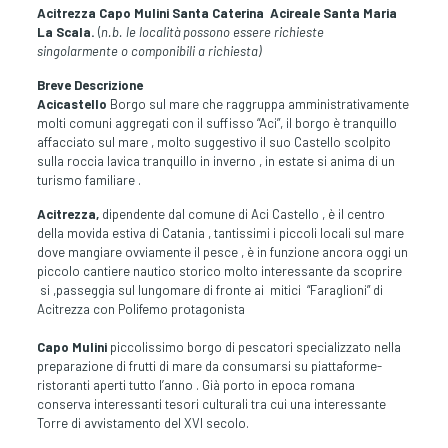
Acitrezza
Capo Mulini
Santa Caterina
Acireale Santa Maria
La Scala.
(
n.b. le località possono essere richieste
singolarmente o componibili a richiesta)
Breve Descrizione
Acicastello
Borgo sul mare che raggruppa amministrativamente
molti comuni aggregati con il suffisso “Aci”, il borgo è tranquillo
affacciato sul mare , molto suggestivo il suo Castello scolpito
sulla roccia lavica tranquillo in inverno , in estate si anima di un
turismo familiare .
Acitrezza,
dipendente dal comune di Aci Castello , è il centro
della movida estiva di Catania , tantissimi i piccoli locali sul mare
dove mangiare ovviamente il pesce , è in funzione ancora oggi un
piccolo cantiere nautico storico molto interessante da scoprire
si ,passeggia sul lungomare di fronte ai mitici “Faraglioni” di
Acitrezza con Polifemo protagonista
Capo Mulini
piccolissimo borgo di pescatori specializzato nella
preparazione di frutti di mare da consumarsi su piattaforme-
ristoranti aperti tutto l’anno . Già porto in epoca romana
conserva interessanti tesori culturali tra cui una interessante
Torre di avvistamento del XVI secolo.