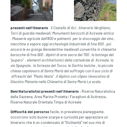
presenti nell’itinerario
il Castello di Aci , Itinerario Verghiano
,
Torri di guardia medievali, Monumenti barocchi di Acireale antica
, Masserie agricole dell’800 e palmenti per lo stoccaggio del vino ,
macchine a vapore oggi archeologia industriale di fine 800 , poi
ancora le ex grange Benedettine medievali convertite in chiesette
barocche di fine 600 , dipinti di arte sacra del 700 ,
la bottega del
“puparo” , elementi architettonici della cattedrale di Acireale, la
via Spagnola , la fortezza del Tocco, le Garitte laviche , la piccola
chiesa capolavoro di Santa Maria del suffragio con il suo ciclo di
affreschi del “Paolo Vasta” ,il dipinto con clipeo rievocativo di
Giacinto Platania nella Chiesetta di Santa Maria La scala.
Beni Naturalistici presenti nell’itinerario :
Riserva Naturalistica
della Gazzena, Area Marina Protetta i Faraglioni di Acitrezza,
Riserva Naturale Orientata Timpa di Acireale
Difficoltà del
percorso
facile, in prevalenza pianeggiante,
occorrono solo buone scarpe e curiosità per apprezzare un
itinerario che è un condensato di “Sicilianità” nel suo mix di