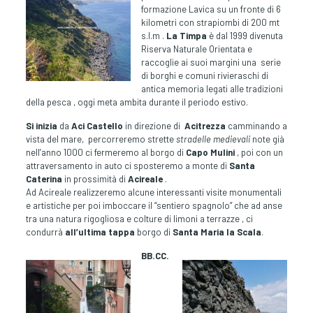
formazione Lavica su un fronte di 6
kilometri con strapiombi di 200 mt
s.l.m .
La Timpa
è dal 1999 divenuta
Riserva Naturale Orientata e
raccoglie ai suoi margini una serie
di borghi e comuni rivieraschi di
antica memoria legati alle tradizioni
della pesca , oggi meta ambita durante il periodo estivo.
Si inizia
da
Aci Castello
in direzione di
Acitrezza
camminando a
vista del mare, percorreremo strette
stradelle medievali
note già
nell’anno 1000 ci fermeremo al borgo di
Capo Mulini
, poi con un
attraversamento in auto ci sposteremo a monte di
Santa
Caterina
in prossimità di
Acireale
.
Ad Acireale realizzeremo alcune interessanti visite monumentali
e artistiche per poi imboccare il “sentiero spagnolo” che ad anse
tra una natura rigogliosa e colture di limoni a terrazze , ci
condurrà
all’ultima tappa
borgo di
Santa Maria la Scala
.
BB.CC.