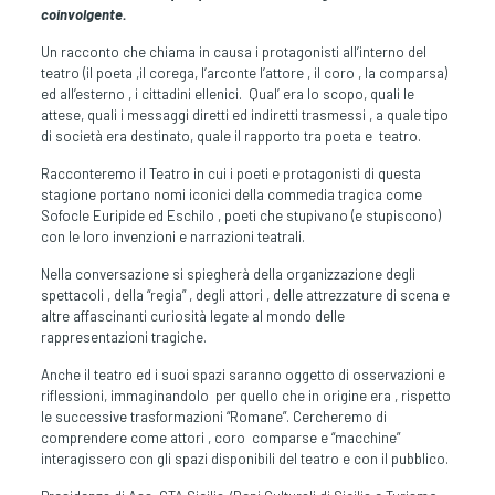
coinvolgente.
Un racconto che chiama in causa i protagonisti all’interno del
teatro (il poeta ,il corega, l’arconte l’attore , il coro , la comparsa)
ed all’esterno , i cittadini ellenici. Qual’ era lo scopo, quali le
attese, quali i messaggi diretti ed indiretti trasmessi , a quale tipo
di società era destinato, quale il rapporto tra poeta e teatro.
Racconteremo il Teatro in cui i poeti e protagonisti di questa
stagione portano nomi iconici della commedia tragica come
Sofocle Euripide ed Eschilo , poeti che stupivano (e stupiscono)
con le loro invenzioni e narrazioni teatrali.
Nella conversazione si spiegherà della organizzazione degli
spettacoli , della “regia” , degli attori , delle attrezzature di scena e
altre affascinanti curiosità legate al mondo delle
rappresentazioni tragiche.
Anche il teatro ed i suoi spazi saranno oggetto di osservazioni e
riflessioni, immaginandolo per quello che in origine era , rispetto
le successive trasformazioni “Romane”. Cercheremo di
comprendere come attori , coro comparse e “macchine”
interagissero con gli spazi disponibili del teatro e con il pubblico.