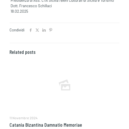
Presidenza di Ass. CTA Sicilia /Beni Culturali di Sicilia e Turismo
Dott. Francesco Schillaci
18.02.2025
Condividi
Related posts
11 Novembre 2024
Catania Bizantina Damnatio Memoriae