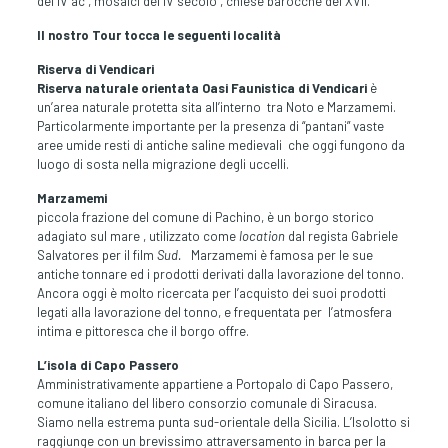
del IV ac , mosaici del IV secolo , chiese barocche del XVII.
Il nostro Tour tocca le seguenti località
Riserva di Vendicari
Riserva naturale orientata Oasi Faunistica di Vendicari
è
un’area naturale protetta sita all’interno tra Noto e Marzamemi.
Particolarmente importante per la presenza di “pantani” vaste
aree umide resti di antiche saline medievali che oggi fungono da
luogo di sosta nella migrazione degli uccelli.
Marzamemi
piccola frazione del comune di Pachino, è un borgo storico
adagiato sul mare , utilizzato come
location
dal regista Gabriele
Salvatores per il film
Sud.
Marzamemi è famosa per le sue
antiche tonnare ed i prodotti derivati dalla lavorazione del tonno.
Ancora oggi è molto ricercata per l’acquisto dei suoi prodotti
legati alla lavorazione del tonno, e frequentata per l’atmosfera
intima e pittoresca che il borgo offre.
L’
isola di Capo Passero
Amministrativamente appartiene a Portopalo di Capo Passero,
comune italiano del libero consorzio comunale di Siracusa.
Siamo nella estrema punta sud-orientale della Sicilia. L’Isolotto si
raggiunge con un brevissimo attraversamento in barca per la