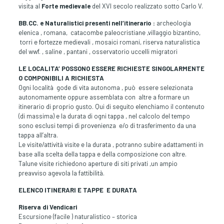
visita al
Forte medievale
del XVI secolo realizzato sotto Carlo V.
BB.CC. e Naturalistici presenti nell’itinerario :
archeologia
elenica , romana, catacombe paleocristiane ,villaggio bizantino,
torri e fortezze medievali , mosaici romani, riserva naturalistica
del wwf. , saline , pantani , osservatorio uccelli migratori
LE LOCALITA’ POSSONO ESSERE RICHIESTE SINGOLARMENTE
O COMPONIBILI A RICHIESTA
Ogni località gode di vita autonoma , può essere selezionata
autonomamente oppure assemblata con altre a formare un
itinerario di proprio gusto. Qui di seguito elenchiamo il contenuto
(di massima) e la durata di ogni tappa , nel calcolo del tempo
sono esclusi tempi di provenienza e/o di trasferimento da una
tappa all’altra.
Le visite/attività visite e la durata , potranno subire adattamenti in
base alla scelta della tappa e della composizione con altre.
Talune visite richiedono aperture di siti privati ,un ampio
preavviso agevola la fattibilità.
ELENCO ITINERARI E TAPPE E DURATA
Riserva di Vendicari
Escursione (facile ) naturalistico – storica