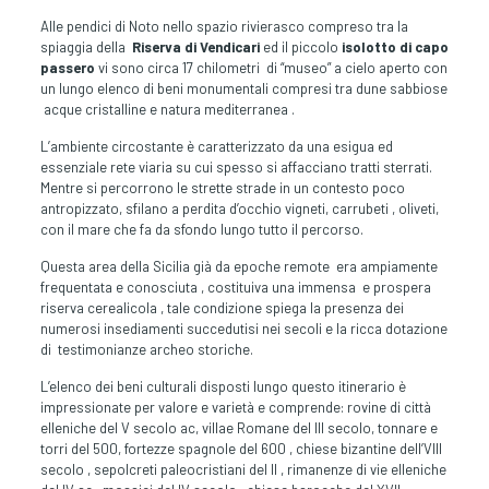
Alle pendici di Noto nello spazio rivierasco compreso tra la
spiaggia della
Riserva di Vendicari
ed il piccolo
isolotto di capo
passero
vi sono circa 17 chilometri di “museo” a cielo aperto con
un lungo elenco di beni monumentali compresi tra dune sabbiose
acque cristalline e natura mediterranea .
L’ambiente circostante è caratterizzato da una esigua ed
essenziale rete viaria su cui spesso si affacciano tratti sterrati.
Mentre si percorrono le strette strade in un contesto poco
antropizzato, sfilano a perdita d’occhio vigneti, carrubeti , oliveti,
con il mare che fa da sfondo lungo tutto il percorso.
Questa area della Sicilia già da epoche remote era ampiamente
frequentata e conosciuta , costituiva una immensa e prospera
riserva cerealicola , tale condizione spiega la presenza dei
numerosi insediamenti succedutisi nei secoli e la ricca dotazione
di testimonianze archeo storiche.
L’elenco dei beni culturali disposti lungo questo itinerario è
impressionate per valore e varietà e comprende: rovine di città
elleniche del V secolo ac, villae Romane del III secolo, tonnare e
torri del 500, fortezze spagnole del 600 , chiese bizantine dell’VIII
secolo , sepolcreti paleocristiani del II , rimanenze di vie elleniche