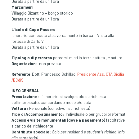
Durata a partire da un 1 ora
Marzamemi
Villaggio Bizantino + borgo storico
Durata a partire da un 1 ora
L’
isola di Capo Passero
Itinerario composto attraversamento in barca + Visita alla
fortezza di Carlo V
Durata a partire da un 1 ora
Tipologia di percorso
percorsi misti in terra battuta , e natura
Degustazioni
: non prevista
Referente
Dott. Francesco Schillaci
Presidente Ass. CTA Sicilia
/BCdiS
INFO GENERALI
Prenotazione :
L’itinerario si svolge solo su richiesta
dell’interessato, concordando mese e/o data
Vettura :
Personale (collettivo , su richiesta)
Tipo di Accompagnamento:
Individuale o per gruppi preformati
Accessi e visite monumentali (dove a pagamento)
facoltative
a carico del richiedente
Contributo speciale :
Solo per residenti e studenti ( richiedi info
alla segreteria)